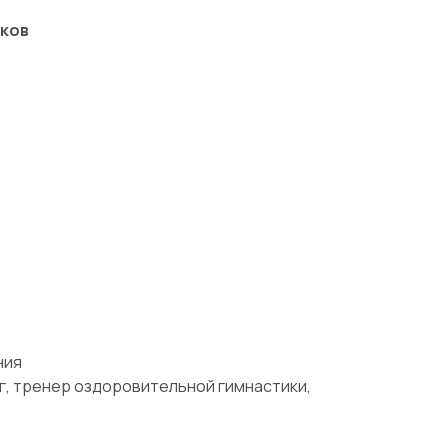
ков
ния
, тренер оздоровительной гимнастики,