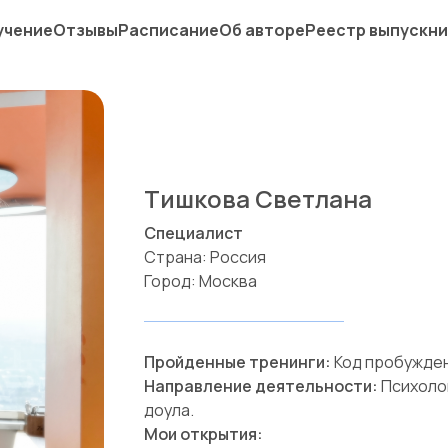
учение
Отзывы
Расписание
Об авторе
Реестр выпускни
Тишкова Светлана
Специалист
Страна: Россия
Город: Москва
Пройденные тренинги:
Код пробужде
Направление деятельности:
Психолог
доула.
Мои открытия: