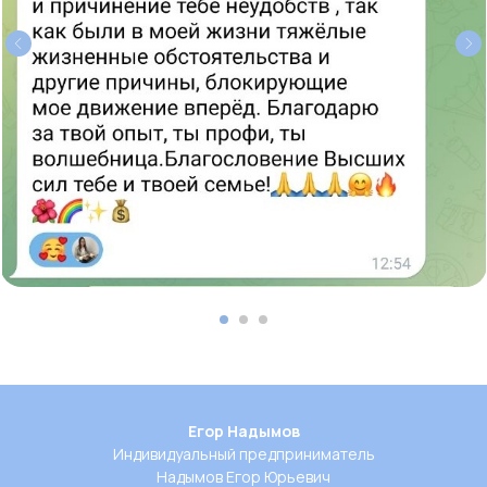
Егор Надымов
Индивидуальный предприниматель
Надымов Егор Юрьевич