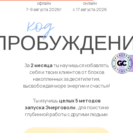
офлайн
онлайн
7-9 августа 2026г
с 17 августа 2026
ПРОБУЖДЕН
За
2 месяца
ты научишься избавлять
себя и твоих клиентов от блоков
накопленных за десятилетия,
высвобождая море энергии и счастья!
Ты изучишь
целых 5 методов
запуска Энерговолн
, для поистине
глубинной работы с другими людьми.