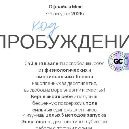
Офлайн в Мск
7-9 августа
2026г
ПРОБУЖДЕН
За
3 дня в зале
ты освободишь себя
от
физиологических и
эмоциональных блоков
накопленных за десятилетия,
высвободив море энергии и счастья!
Вернешься к себе
и получишь
бесценную поддержку в
поле
сильных
единомышленников.
И изучишь
целых 5 методов запуска
Энерговолн
, для поистине глубинной
работы с другими людьми.