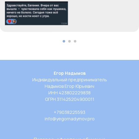
Егор Надымов
Индивидуальный предприниматель
Надымов Егор Юрьевич
ИНН 423802229838
ОГРН 311425204900011
+79038225593
info@yegornadymov.pro