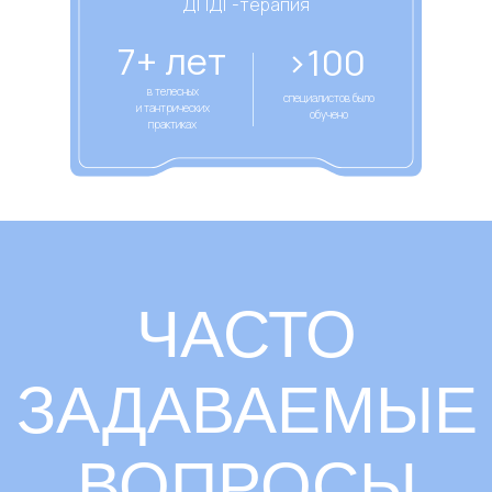
ДПДГ-терапия
7+ лет
>100
в телесных
специалистов было
и тантрических
обучено
практиках
ЧАСТО
ЗАДАВАЕМЫЕ
ВОПРОСЫ