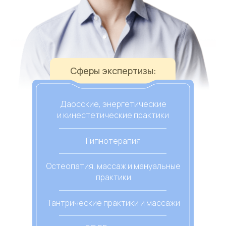
Сферы экспертизы:
Даосские, энергетические
и кинестетические практики
Гипнотерапия
Остеопатия, массаж и мануальные
практики
Тантрические практики и массажи